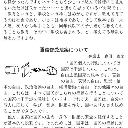
ら良かったんですかネェ？ともう少しつっ込んで皆様のご意見
をいただけば良かった･･････と後から思っているバカ親です。
教育というと、学校という枠にはめがちですが、教えて育て
るのは社会であり、小さくは地域であり、そして根本は親、大
人達。友人から学ぶことも、同年代以下の子供達から教えられ
ることも教育、その中に学校も含まれる。と、考えてる母親も
居るんですよね。
通信傍受法案について
弁護士 森田 雅之
「国民個人の行動については
国家は干渉しない。」これは、
自由主義国家の根本です。言論
の自由、表現の自由、思想・信
条の自由、政治活動の自由、経済活動の自由、その他諸々の自
由。これらは、すべて国民がこられの行動を行うことについて
の国家の不干渉を意味しています。それゆえ、国民は、自分の
能力に応じて、学び、働き、財産を作り、国のあり方さえ決め
ることができるのです。
他方、国家は国民の生命・身体・財産の安全を確保すること
が基本的な役割です。そのためには、国家は、国民の行動に対