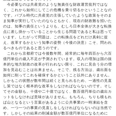
今必要なのは共産党のような無責任な財政運営批判ではな
く、これから如何にしてこの危機を乗り切るかということなの
です。バブル時代に共産党の主張していたような政策をそのま
ま知事が実行していたのならともかく、現在の財政難を招いた
のは、知事の責任というよりも、むしろ日本全体が大きな転換
点に差し掛かっていることから生じる問題であると私は思って
います。したがって問題は、この転換点をどれだけ真剣に捉
え、改革するかという知事の姿勢（今後の決意）こそ、問われ
るべきものであると思うのです。
これから京都府では今後数年間、経常的に毎年四百から六百
億円単位の歳入不足が予測されています。収入の増加は国の抜
本的な地方財政の改革が行われない限り、これに見合う分の増
加を見込むことは出来ません。そこで、残る方法は、歳出面を
如何に削ってこれを確保するかということ以外にありません。
しかもこの状態が数年間は続くと見られるため、一過性の見直
し策ではなく根本的な改革をしなければならないのです。そし
てその金額も、十億や二十億ではなく、数百億円単位の歳出カ
ットをしなければ意味がありません。もちろん、ちりも積もれ
ば山となるという言葉があるように公共事業の一時凍結を含
め、一つ一つの事業の見直しをしなければならないのは当然で
す。しかしその結果の削減金額が数百億円単位になるために