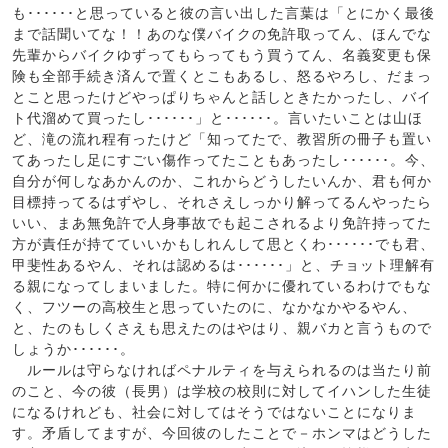
も･･････と思っていると彼の言い出した言葉は「とにかく最後
まで話聞いてな！！あのな僕バイクの免許取ってん、ほんでな
先輩からバイクゆずってもらってもう買うてん、名義変更も保
険も全部手続き済んで置くとこもあるし、怒るやろし、だまっ
とこと思ったけどやっぱりちゃんと話しときたかったし、バイ
ト代溜めて買ったし･･････」と･･････。言いたいことは山ほ
ど、滝の流れ程有ったけど「知ってたで、教習所の冊子も置い
てあったし足にすごい傷作ってたこともあったし･･････。今、
自分が何しなあかんのか、これからどうしたいんか、君も何か
目標持ってるはずやし、それさえしっかり解ってるんやったら
いい、まあ無免許で人身事故でも起こされるより免許持ってた
方が責任が持てていいかもしれんして思とくわ･･････でも君、
甲斐性あるやん、それは認めるは･･････」と、チョット理解有
る親になってしまいました。特に何かに優れているわけでもな
く、フツーの高校生と思っていたのに、なかなかやるやん、
と、たのもしくさえも思えたのはやはり、親バカと言うもので
しょうか･･････。
ルールは守らなければペナルティを与えられるのは当たり前
のこと、今の彼（長男）は学校の校則に対してイハンした生徒
になるけれども、社会に対してはそうではないことになりま
す。矛盾してますが、今回彼のしたことで－ホンマはどうした