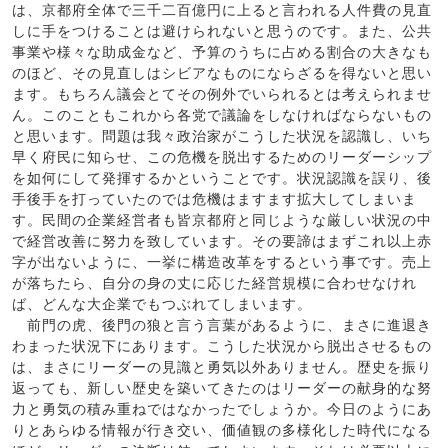
は、京都府全体で三千二百億円に上ると言われる人件費の見直
しに手をつけることは避けられないと思うのです。また、公共
事業や様々な助成金など、予算のうちに占める割合の大きなも
のほど、その見直しはシビアなものにならざるを得ないと思い
ます。もちろん議会とてその例外でいられるとは考えられませ
ん。このこともこれから各党で議論をしなければならないもの
と思います。問題は我々政治家がこうした状況を認識し、いち
早く府民に知らせ、この危機を脱出するためのリーダーシップ
を如何にして発揮するかということです。状況認識を誤り、後
手後手を打っていたのでは危機はますます拡大してしまいま
す。民間の企業経営者も皆京都府と同じような厳しい状況の中
で経営改善に努力を致しています。その要諦はまずこれ以上赤
字が出ないように、一挙に構造改革をするという事です。売上
が落ちたら、自分の身の丈に応じた経営規模に合わせなけれ
ば、どんな大企業でもつぶれてしまいます。
前門の虎、後門の狼と言う言葉があるように、まさに進退き
わまった状況下にあります。こうした状況から脱出させるもの
は、まさにリーダーの見識と勇気以外ありません。歴史を振り
返っても、新しい歴史を築いてきたのはリーダーの献身的な努
力と勇気の積み重ねではなかったでしょうか。今日のようにあ
りとあらゆる情報が行き交い、価値観の多様化した時代になる