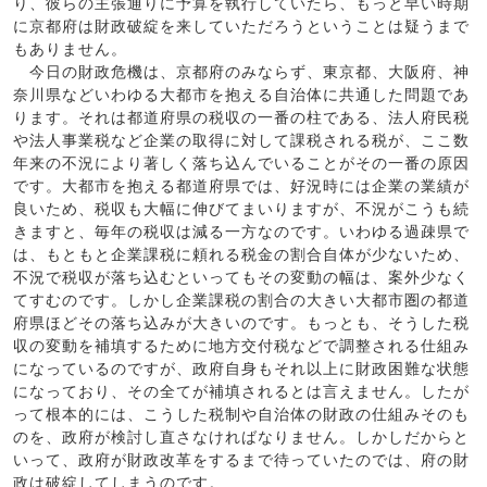
り、彼らの主張通りに予算を執行していたら、もっと早い時期
に京都府は財政破綻を来していただろうということは疑うまで
もありません。
今日の財政危機は、京都府のみならず、東京都、大阪府、神
奈川県などいわゆる大都市を抱える自治体に共通した問題であ
ります。それは都道府県の税収の一番の柱である、法人府民税
や法人事業税など企業の取得に対して課税される税が、ここ数
年来の不況により著しく落ち込んでいることがその一番の原因
です。大都市を抱える都道府県では、好況時には企業の業績が
良いため、税収も大幅に伸びてまいりますが、不況がこうも続
きますと、毎年の税収は減る一方なのです。いわゆる過疎県で
は、もともと企業課税に頼れる税金の割合自体が少ないため、
不況で税収が落ち込むといってもその変動の幅は、案外少なく
てすむのです。しかし企業課税の割合の大きい大都市圏の都道
府県ほどその落ち込みが大きいのです。もっとも、そうした税
収の変動を補填するために地方交付税などで調整される仕組み
になっているのですが、政府自身もそれ以上に財政困難な状態
になっており、その全てが補填されるとは言えません。したが
って根本的には、こうした税制や自治体の財政の仕組みそのも
のを、政府が検討し直さなければなりません。しかしだからと
いって、政府が財政改革をするまで待っていたのでは、府の財
政は破綻してしまうのです。