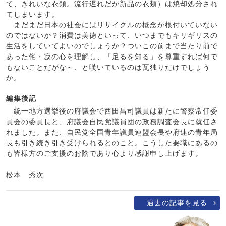
て、きれいな衣類。流行遅れだが新品の衣類）は焼却処分され
てしまいます。
まだまだ日本の社会にはリサイクルの概念が根付いていない
のではないか？消費は美徳といって、いつまでもキリギリスの
生活をしていてよいのでしょうか？ついこの前まで当たり前で
あった侘・寂の心を理解し、「足るを知る」を尊重すれば何で
もないことだがな～、と嘆いているのは瓦独りだけでしょう
か。
編集後記
統一地方選挙後の府議会で西田昌司議員は新たに警察常任委
員会の委員長と、府議会自民党議員団の政務調査会長に就任さ
れました。また、自民党全国青年議員連盟会長や府連の青年局
長も引き続き引き受けられるとのこと。こうした要職にあるの
も皆様方のご支援のお陰であり心より感謝申し上げます。
松本 秀次
過去の記事を見る