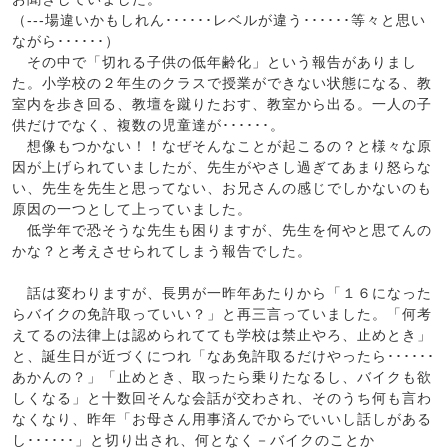
（---場違いかもしれん･･････レベルが違う･･････等々と思い
ながら･･････）
その中で「切れる子供の低年齢化」という報告がありまし
た。小学校の２年生のクラスで授業ができない状態になる、教
室内を歩き回る、教壇を蹴りたおす、教室から出る。一人の子
供だけでなく、複数の児童達が･･････。
想像もつかない！！なぜそんなことが起こるの？と様々な原
因が上げられていましたが、先生がやさし過ぎてあまり怒らな
い、先生を先生と思ってない、お兄さんの感じでしかないのも
原因の一つとして上っていました。
低学年で恐そうな先生も困りますが、先生を何やと思てんの
かな？と考えさせられてしまう報告でした。
話は変わりますが、長男が一昨年あたりから「１６になった
らバイクの免許取っていい？」と再三言っていました。「何考
えてるの法律上は認められてても学校は禁止やろ、止めとき」
と、誕生日が近づくにつれ「なあ免許取るだけやったら･･････
あかんの？」「止めとき、取ったら乗りたなるし、バイクも欲
しくなる」と十数回そんな会話が交わされ、そのうち何も言わ
なくなり、昨年「お母さん用事済んでからでいいし話しがある
し･･････」と切り出され、何となく－バイクのことか