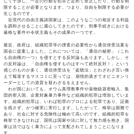
して干渉し、一定の行動を犯罪と定めて禁止したり、行動を制
限することが必要となります。つまり、自由を制限する必要が
生じるのです。
近現代の自由主義諸国家は、このような二つの相反する利益
を調和させることに腐心してきたのです。刑事手続きにおける
厳格な要件や令状主義もその成果の一つです。
最近、政府は、組織犯罪等の捜査の必要性から通信傍受法案を
国会に提案しました。これについては、「通信の秘密」（これ
も自由権の一つ）を侵すとする反対論もあります。しかし、そ
の反対論は、「自由権を侵すものはすべて絶対反対！」という
感じのものが多く、通信傍受法を「盗聴法」とわざわざ言い換
えて報道するマスコミに至っては、扇情的過ぎてオピニオンリ
ーダーとしての資質を疑わざるをえません。
わが国においても、オウム真理教事件や薬物銃器密輸入、集
団的密入国、企業対象暴力事件など組織的犯罪は増加していま
す。組織的犯罪は、いわば犯罪のプロによる犯罪であり、証拠
を残さず、かつ確実に実行します。したがって、検挙は困難で
あり、社会に対する危険性は極めて高いのです。組織的犯罪を
検挙できなければ、国民は国家や法に対して無力感を抱き、国
家は法ではなく暴力によって支配されてしまうことになりま
す。