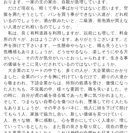
おります。一家の主の家出、自殺が急増しています。
だけど現在も、暗くて辛い事ばかりではないと思います。空
腹を満たそうとして、パンを買う事ができない人達が、どれ程
いるのでしょうか。酒が飲みたいと、二級酒、発泡酒が買えな
い人達がどれ程いるのでしょうか。
私は、良く有料道路を利用しますが、以前にも増して、料金
所の方々が、おはようございます。ありがとうございます。と
声を掛けて下さいます。一生懸命やらないと、職も失うという
危機感もありましょうが、どうせやるなら、楽しそうにやる方
がいいし、その方が気分がいいとおっしゃられます。生きる事
の価値をそこに見いだされているのではないでしょうか。
大企業のエリートの中でも、多くの人が、大企業病にかかり
ました。企業のバッチを胸に付けているだけで、廻りの人達か
ら敬まわれ、下請企業からは、特別の処遇を受け、傲慢になっ
た人たちも、不況風の中、様々な要因で、職を失いました。そ
の時に、自分が虎の威を借る狐であった事に気づかれました。
そして、つまらない自尊心を傷つけられ、墜落して行く人たち
もありましょうが、その辛さをバネに、他人に頭を下げて助け
てもらう人、家族で協力し合い、新しい価値を見つけていく
人、色々な物、事に感動し、心を豊かにしていく人達が、増し
ていっているとしたら、また昔の良さを取り戻し、現在の豊か
さを享受できるとしたら、これは神様が自惚れた日本人の頭に