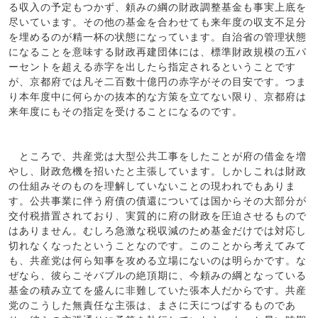
る収入の予定もつかず、頼みの綱の財政調整基金も事実上底を
尽いています。その他の基金を合わせても来年度の収支不足分
を埋めるのが精一杯の状態になっています。自治省の管理状態
になることを意味する財政再建団体には、標準財政規模の五パ
ーセントを超える赤字を出したら指定されるということです
が、京都府では凡そ二百数十億円の赤字がその目安です。つま
り本年度中に何らかの抜本的な方策を立てない限り、京都府は
来年度にもその指定を受けることになるのです。
ところで、共産党は大型公共工事をしたことが府の借金を増
やし、財政危機を招いたと主張しています。しかしこれは財政
の仕組みそのものを理解していないことの現われでもありま
す。公共事業に伴う府債の債還については国からその大部分が
交付税措置されており、実質的に府の財政を圧迫させるもので
はありません。むしろ急激な税収減のため基金だけでは対応し
切れなくなったということなのです。このことから考えてみて
も、共産党は何ら知事を攻める立場にないのは明らかです。な
ぜなら、彼らこそバブルの絶頂期に、今頼みの綱となっている
基金の積み立てを盛んに非難していた張本人だからです。共産
党のこうした無責任な主張は、まさに天につばするものであ