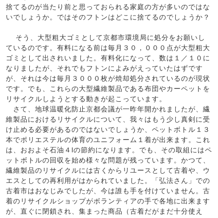
捨てるのが当たり前と思っておられる家庭の方が多いのではな
いでしょうか。ではそのフトンはどこに捨てるのでしょうか？
そう、大型粗大ゴミとして京都市環境局に処分をお願いし
ているのです。有料になる前は毎月３０，０００点が大型粗大
ゴミとして出されいました。有料化になって、数は１／１０に
なりましたが、それでもフトンによみがえっていたはずです
が、それは今は毎月３０００枚が焼却処分されているのが現状
です。でも、これらの大型繊維製品である布団やカーペットを
リサイクルしようとする動きが起こっています。
さて、地球温暖化防止京都会議が一昨年開かれましたが、繊
維製品におけるリサイクルについて、我々はもう少し真剣に受
け止める必要があるのではないでしょうか、ペットボトル１３
本でポリエステルの体育のユニフォーム１着が出来ます。これ
は、おおよそ石油４lの節約になります。でも、その取組にはペ
ットボトルの回収を始め様々な問題が残っています。かつて、
繊維製品のリサイクルには古くからリユースとして古着や、ウ
エスとしての再利用がはかられていました。「弘法さん」での
古着市はおなじみでしたが、今は誰も手を付けていません。古
着のリサイクルショップがボランティアの手で各地に出来ます
が、直ぐに閉鎖され、集まった商品（古着だがまだ十分使え