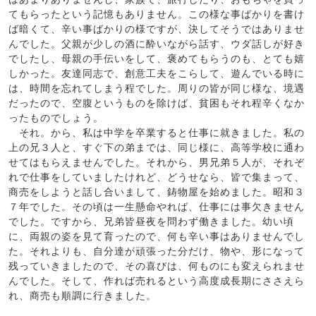
てもらったという記憶もありません。この様な事ばかりを書け
ば暗くて、辛い事ばかりの様ですが、決してそうではありませ
んでした。父親が少しの酒に酔いながら話す、ウダ話しが好き
でしたし、母親の手伝いをして、褒めてもらうのも、とても嬉
しかった。友達同志で、創意工夫をこらして、遊んでいる時に
は、時間を忘れてしまう程でした。周りの皆が同じ様な、境遇
だったので、空腹というものを除けば、貧困もそれ程辛くなか
ったものでしょう。
それ。から、私は中学を卒業すると仕事に就きました。私の
上の兄３人と、すぐ下の弟までは、同じ様に、高等学校に通わ
せてはもらえませんでした。それから、男兄弟５人が、それぞ
れで仕事をしていましたけれど、どうせなら、皆で集まって、
商売をしようと話し合いまして、鋳物屋を始めました。昭和３
７年でした。その頃は一生懸命やれば、仕事には事欠きません
でした。ですから、兄弟皆昼夜を問わず働きました。幼い頃
に、両親の姿を見て育ったので、何も辛い事はありませんでし
た。それよりも、自分達が頑張った分だけ、物や、形になって
残っていきましたので、その喜びは、何ものにも変えられませ
んでした。そして、作れば売れるという高度成長期にささえら
れ、商売も順調に行きました。