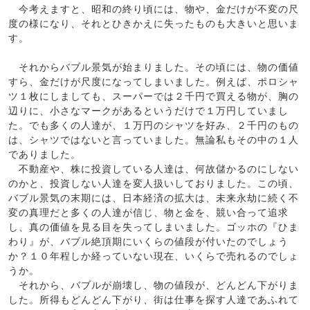
今考えますと、昭和の終り頃には、物や、金だけが不変の尺
度の様になり、それとひきかえに失ったものも大きいと思いま
す。
それからバブル景気が始まりました。その頃には、物の価値
すら、金だけが尺度になってしまいました。例えば、ポロシャ
ツ１枚にしましても、スーパーでは２千円で買える物が、胸の
辺りに、小さなマークがあるというだけで１万円していまし
た。でも多くの人達が、１万円のシャツを好み、２千円のもの
は、シャツではないと言っていました。無論私もその中の１人
でありました。
不動産や、株に投資している人達は、何故儲かるのにしない
のかと、投資しない人達を変人扱いしておりました。この頃、
バブル景気の末期には、日本経済の拡大は、未来永劫に続く不
変の真理だと多くの人達が信じ、物と金を、競い合って追求
し、真の価値を見る目を失ってしまいました。ゴッホの『ひま
わり』が、バブル絶頂期にいくらの値段が付いたのでしょう
か？１０年程しか経っていない現在、いくらで売れるのでしょ
うか。
それから、バブルが崩壊し、物の値段が、どんどん下がりま
した。所得もどんどん下がり、街は仕事を探す人達であふれて