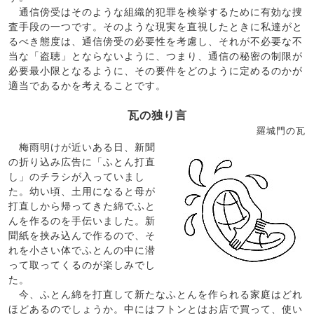
通信傍受はそのような組織的犯罪を検挙するために有効な捜
査手段の一つです。そのような現実を直視したときに私達がと
るべき態度は、通信傍受の必要性を考慮し、それが不必要な不
当な「盗聴」とならないように、つまり、通信の秘密の制限が
必要最小限となるように、その要件をどのように定めるのかが
適当であるかを考えることです。
瓦の独り言
羅城門の瓦
梅雨明けが近いある日、新聞
の折り込み広告に「ふとん打直
し」のチラシが入っていまし
た。幼い頃、土用になると母が
打直しから帰ってきた綿でふと
んを作るのを手伝いました。新
聞紙を挟み込んで作るので、そ
れを小さい体でふとんの中に潜
って取ってくるのが楽しみでし
た。
今、ふとん綿を打直して新たなふとんを作られる家庭はどれ
ほどあるのでしょうか。中にはフトンとはお店で買って、使い