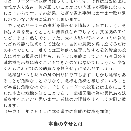
ほど、リーダーの決断は鈍ってしまいます。それは必要以上に
情報が入り込み、何が正しいことかという基準が曖昧になって
しまうからです。その結果、決断が遅れ事態はますます取り返
しのつかない方向に流れてしまいます。
ではそのリーダーの決断を曇らせる情報とは何でしょう。そ
れは大局を見ようとしない無責任な声でしょう。共産党の主張
など、まさに然りです。また、先の大戦の時のマスコミの報道
なども冷静な視点からではなく、国民の意識を煽り立てるだけ
のものでしたし、近くでは三年前の住専に対する公的資金の投
入に対する報道の仕方も、もう少し冷静にしていたら今日の金
融危機を未然に防ぐこともできたのではないでしょうか。少な
くともこれだけの公的資金を投入せずに済んだでしょう。
危機はいつも我々の身の回りに存在します。しかし危機があ
ることが危険なことではなく、危機を危機と感じずにいること
が本当に危険なのです。そしてリーダーの役割とはまさにこう
した本当の危機を知ることであり、危機回避の為の勇気ある決
断をすることだと思います。皆様のご理解をよろしくお願い致
します。
（平成１１年７月１日の本会議での質問の抜粋を加筆）
本当の幸せとは