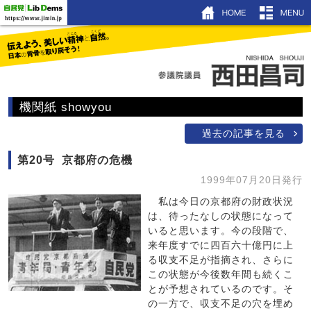
HOM
ホーム
プロフィール
機関紙 showyou
機関紙showyou
過去の記事を見る
活動ブログ
第20号 京都府の危機
昌友塾
1999年07月20日発行
著書＆DVD
私は今日の京都府の財政状況
は、待ったなしの状態になって
リンク
いると思います。今の段階で、
来年度すでに四百六十億円に上
る収支不足が指摘され、さらに
この状態が今後数年間も続くこ
とが予想されているのです。そ
の一方で、収支不足の穴を埋め