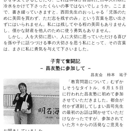
冷水をかけて下さったくらいの事ではないでしょうか。ここま
で、書き綴っていきますと、西田先生のおっしゃる「児孫のた
めに美田を買わず、ただ志を残すのみ」という言葉を思い出さ
ずにはいられません。私には残してやる程の美田もありません
し、僅かな財産を他人のために使う勇気もありません。
しかし、人を大切に思い、人に大切に思っていただける喜び
を孫や子に話つづける事の大切さを思う私にとって、その言葉
は、まさに私に勇気を与えて下さいました。
子育て奮闘記
－ 昌友塾に参加して －
昌友会 柿本 祐子
「教育問題について」むずか
しそうなタイトル、６月１５日
に行われた昌友塾に初めて参加
させていただきました。都合が
付かず遅刻してしまい昌司先生
の最初のお話は聞かせていただ
けなかったですが、参加されて
いた方々からの活発なご意見を
お聞きしていました。