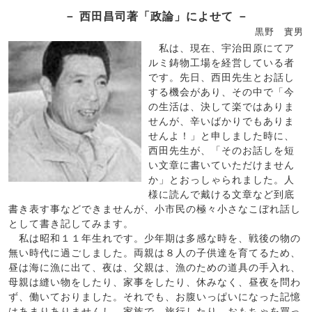
－ 西田昌司著「政論」によせて －
黒野 實男
私は、現在、宇治田原にてア
ルミ鋳物工場を経営している者
です。先日、西田先生とお話し
する機会があり、その中で「今
の生活は、決して楽ではありま
せんが、辛いばかりでもありま
せんよ！」と申しました時に、
西田先生が、「そのお話しを短
い文章に書いていただけません
か」とおっしゃられました。人
様に読んで戴ける文章など到底
書き表す事などできませんが、小市民の極々小さなこぼれ話し
として書き記してみます。
私は昭和１１年生れです。少年期は多感な時を、戦後の物の
無い時代に過ごしました。両親は８人の子供達を育てるため、
昼は海に漁に出て、夜は、父親は、漁のための道具の手入れ、
母親は縫い物をしたり、家事をしたり、休みなく、昼夜を問わ
ず、働いておりました。それでも、お腹いっぱいになった記憶
はあまりありませんし、家族で、旅行したり、おもちゃを買っ