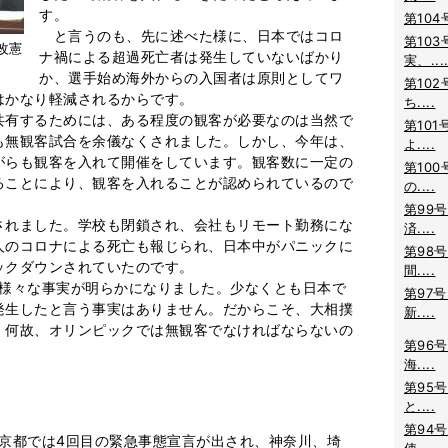
す。
第104
と言うのも、先に述べた様に、日本ではコロ
第103
改憲
ナ禍による超過死亡者は発生していないばかり
実、...
か、選手始め海外からの入国者は原則としてワ
第102
はかなり軽減されるからです。
ち....
有するためには、ある程度の観客が必要なのは当然で
第101
も無観客試合を余儀なくされました。しかし、今年は、
よ....
がらも観客を入れて開催をしています。観客数に一定の
第100
ることにより、観客を入れることが認められているので
の....
第99号
れました。学校も閉鎖され、会社もリモート勤務にな
済....
人のコロナによる死亡も報じられ、日本中がパニックに
第98号
ックダウンされていたのです。
間....
様々な事実が明らかになりました。少なくとも日本で
第97号
発生したと言う事実はありません。だからこそ、大相撲
新....
。何故、オリンピックでは無観客でなければならないの
第96号
海....
第95号
と....
第94号
東京都では4回目の緊急事態宣言が出され、神奈川、埼