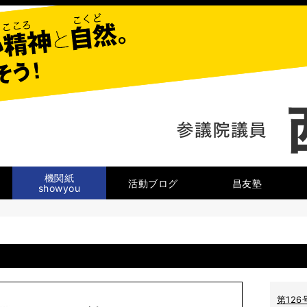
機関紙
活動ブログ
昌友塾
showyou
showyou
第126号