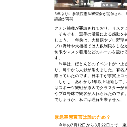
3年ぶりに参議院憲法審査会が開催され、
議論が再開
クチン接種が要請されており、リスク
そもそも、選手の活躍による感動を共
しょう。一年前は、大相撲やプロ野球
プロ野球や大相撲では人数制限をしな
制限やマスク着用などのルールを設け
す。
昨年は、ほとんどのイベントが中止さ
り、町中から人影が消えました。有名
陥っていたのです。日本中が事実上ロ
しかし、あれから1年以上経過して、
はスポーツ観戦が原因でクラスターが
やプロ野球で観客が入れられたのです
でしょうか。私には理解出来ません。
緊急事態宣言は誰のため？
今年の7月12日から8月22日まで、