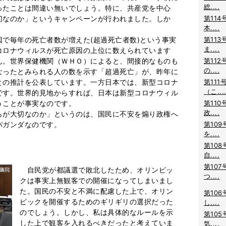
総....
ったことは間違い無いでしょう。特に、共産党を中心
切なのか」というキャンペーンが行われました。しか
第114
本....
で毎年の死亡者数が増えた(超過死亡者数)という事実
第113
ま....
コロナウィルスが死亡原因の上位に数えられています
ん。世界保健機関（ＷＨＯ）によると、間接的なものも
第112
の....
なったとみられる人の数を示す「超過死亡」が、昨年に
との推計を公表しています。一方日本では、新型コロナ
第111
（こ...
です。世界的見地からすれば、日本は新型コロナウィル
うことが事実なのです。
第110
政....
が大切なのか」というのは、国民に不安を煽り政権へ
パガンダなのです。
第109
を....
第108
自....
第107
自民党が都議選で敗北したため、オリンピッ
つ....
クは事実上無観客での開催になってしまいまし
た。国民の不安と不満に配慮した上で、オリン
第106
ピックを開催するためのギリギリの選択だった
し....
のでしょう。しかし、私は具体的なルールを示
第105
した上で観客を入れるべきだったと考えていま
気....