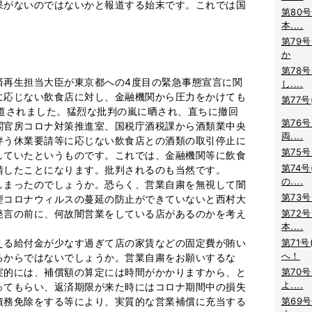
果がないのではないかと報道する始末です。これでは国
第80号
本....
第79号
か
第78号
再生担当大臣が東京都への4度目の緊急事態宣言に関
し....
に応じない飲食店に対し、金融機関から圧力をかけても
第77号
報道されました。猛烈な批判の嵐に晒され、直ちに撤回
第76号
閣官房コロナ対策推進室、国税庁酒税課から酒類業中央
両....
伴う休業要請等に応じない飲食店との酒類の取引停止に
第75号
していたというものです。これでは、金融機関等に飲食
第74号
請したことになります。批判されるのも当然です。
の....
まったのでしょうか。恐らく、営業自粛を無視して闇
第73号
型コロナウィルスの蔓延の防止ができていないと西村大
発言の前に、何故闇営業をしている店があるのかを考え
第72号
本....
る給付金が少なす過ぎて店の家賃などの固定費が賄い
第71号
へ！
るからではないでしょうか。営業自粛をお願いするな
実的には、補償額の算定には時間がかかりますから、と
第70号
よ....
ってもらい、返済期限が来た時にはコロナ期間中の損失
債務免除をする等により、実質的な営業補償に充当する
第69号