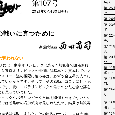
第107号
Aga....
第125
2021年07月30日発行
は、...
第124
第123
て
の戦いに克つために
第122
チ....
第121
参議院議員
浜....
第120
は奪われない
な....
る頃には、東京オリンピックは恐らく無観客で開催され
第119
より東京オリンピックの開催には基本的に賛成していま
選！？
アスリート達の極限に迫る姿は、必ずや全世界の人々に
第118
していたからです。そして、その感動がコロナに打ち克
何....
らです。更に、パラリンピックの選手のひたむきな姿を
第117
のと思っていました。
か....
ピックやパラリンピック自体を開催すべきでないとい
圏では感染者の増加傾向が見られたため、結局は無観客
第116
済」...
民党は惨敗しました。その原因の一つに、コロナ禍に
第115