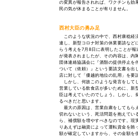
の変異が報告されれば、ワクチンも効
民の気が休まることが有りません。
西村大臣の勇み足
このような状況の中で、西村康稔経済
連し、新型コロナ対策の休業要請など
らう考えを7月8日に表明したことが
が発表されましたが、その内容は、内
団体連絡協議会に『酒類の提供停止を
ついて（依頼）』という要請文書を出
店に対して「優越的地位の乱用」を要
しかし、何故このような発言をしてし
営業している飲食店が多いために、新
臣は考えていたのでしょう。しかし、
るべきだと思います。
最大の原因は、営業自粛をしてもらえ
切れないという、死活問題を抱えてい
ら、補償額を増やすべきなのです。現
りあえずは融資によって運転資金を賄
額が確定していますから、その金額を