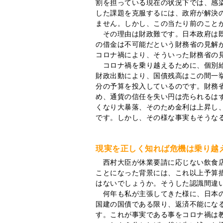
割を担っている現在の状況下では、感
した課題を克服するには、政府が解決
ません。しかし、この当たり前のこと
その理由は財政難です。日本政府は既
の借金は不可能だという財務省の見解
コロナ禍により、そういった財務省の
コロナ禍を乗り越えるために、個別給
財政出動により、国債残高はこの間一挙
分の予算を投入しているのです。財務
め、通貨の信任を失い円は売られるは
くなり大暴落、そのため金利は上昇し
です。しかし、その様な事実もそうな
現実を正しく知れば危機は乗り越
西村大臣が休業要請に応じない飲食店
ことになった背景には、これ以上予算
はないでしょうか。そうした認識間違
何年も私が主張してきた様に、日本の
国建の国債である限り、返済不能にな
す。これが事実である事をコロナ禍は