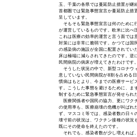
玉、千葉の各県では蔓延防止措置が継
首都圏では緊急事態宣言か蔓延防止措
呈しています。
そもそも緊急事態宣言は何のために行
が運営しているものです。欧米に比べ
これは医療の効率的運営と言う面では
対策には非常に脆弱です。かつては国
の感染病の施設が全国に配置されてい
床は極端に減らされてきたのです。逆
民間病院の病床が増えてきたわけです
そうした状況の中で、新型コロナウィ
意していない民間病院が8割を占める
慣病はもとより、今までの医療サービ
す。こうした事態を避けるために、ま
制するために緊急事態宣言が発せられ
医療関係者や国民の協力、更にワクチ
の使用率も、医療崩壊の危機が叫ばれ
ず、マスコミ等では、感染者数の日々
壊寸前の状況は、ワクチン接種の状況
既にその使命を終えたのです。
それでも、感染者数が少し増えれば、