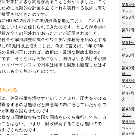
染症対策に大きな問題があることも分かりました。こう
第54号
のために長期的な計画を立てそれを実行する以外に有り
テ....
が放置されてきたのです。
第53号
にGDPの2倍以上の国債残高を抱えており、これ以上
－....
が正しいものと信じられてきたのです。ところが今回の
第52号
見解が全くの的外れであったことが証明されました。
し....
付金や雇用調整助成金やワクチン接種等を始めとする
第51号
に90兆円以上増えました。例えて言えば、1年で2年
か
省の見解が正しければ、政府は非常識な財政出動のた
第50号
ずです。そうなれば円安になり、国債は引き受け手が無
っ....
、ハイパーインフレで日本は経済も財政も破綻したはず
第49号
る兆しも全く無かったのです。
神....
第48号
せ....
えられる
第47号
に、休業補償を増やすということより、圧力をかける
え....
措置をするのは無理だと無意識の内に感じていたからで
第46号
いが判断を誤らせたのです。
女....
様な自国通貨を持つ国が国債をいくら発行しても、自
第45号
ることはない、つまり、財政破綻することは無いので
っ....
教えてくれたのです。
第44号