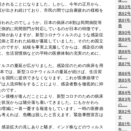
使....
続されることになりました。しかし、今年の正月から、
第93号
置が出され続けており、市民の間では自粛疲れの様相を
第92号(
第91号
われたのでしょうか。日本の病床の8割は民間病院等
善
圧倒的に民間部門が対応しているのが日本の特徴です。
第90号
意味がありますが、新型コロナウィルスのような感染症
第89号
民病と言われた結核が蔓延していました。そのため国立
生....
たのですが、結核を事実上克服してからは、感染症の病
第88号
に、生活習慣病などの平時の医療体制の充実のために、
ば....
。
第87号
ルスの蔓延が広がりました。感染症のための病床を用
日本では、新型コロナウィルスの蔓延が続けば、生活習
第86号
スを国民に提供できなくなります。これが医療崩壊で
第85号
ずは人流抑制をすることにより、感染者数を徹底的に抑
（....
たのです。
第84号
ン接種が進んだことにより、新型コロナのための病床
第83号
た状況からは随分落ち着いてきました。にもかかわら
の....
の増減に一喜一憂する報道をしています。一時の医療崩
第82号
も考えれば、危機は脱したと言えます。緊急事態宣言は
す
第81号
感染拡大の兆しありと騒ぎ、インド株などのウィルス
矢....