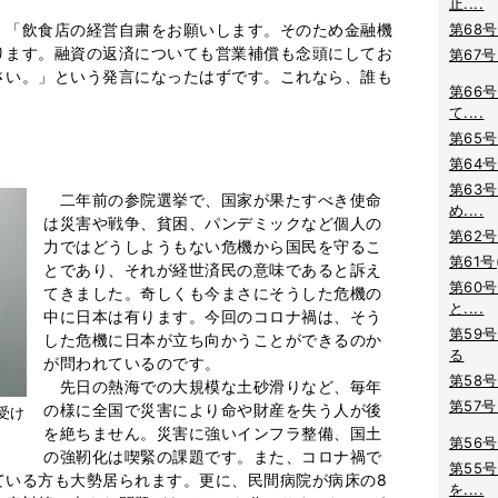
止....
「飲食店の経営自粛をお願いします。そのため金融機
第68号
ります。融資の返済についても営業補償も念頭にしてお
第67号
さい。」という発言になったはずです。これなら、誰も
第66号
て....
第65号
第64号
第63号
二年前の参院選挙で、国家が果たすべき使命
め....
は災害や戦争、貧困、パンデミックなど個人の
第62号
力ではどうしようもない危機から国民を守るこ
第61号
とであり、それが経世済民の意味であると訴え
第60号
てきました。奇しくも今まさにそうした危機の
と....
中に日本は有ります。今回のコロナ禍は、そう
第59号
した危機に日本が立ち向かうことができるのか
る
が問われているのです。
第58号
先日の熱海での大規模な土砂滑りなど、毎年
第57号
の様に全国で災害により命や財産を失う人が後
受け
を絶ちません。災害に強いインフラ整備、国土
第56号
の強靭化は喫緊の課題です。また、コロナ禍で
第55号
ている方も大勢居られます。更に、民間病院が病床の8
を....