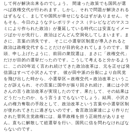
して何が解決出来るのでしょう。 間違った政策でも国民が選
べば政権交代が行われます。しかし、それで問題が解決される
はずもなく、ましてや国民が幸せになるはずがありません。そ
もそも、今日のようなテレポリティクス（テレビなどのマスコ
ミにより作られた政治）が蔓延している時代には安直なイメー
ジばかりが先行し、政治はどんどん空洞化してしまいます。ま
さに、言葉の消失です。 そこに小選挙区制度が導入されると
政治は政権交代することだけが目的化されてしまうのです。冒
頭、申し上げたように、前回の衆院選は、まさに「政権交代」
だけが目的の選挙だったのです。こうして考えると分かるよう
に、この20年近く言われ続けてきた政治改革は、元を正せば発
信源はすべて小沢さんです。 彼が田中派の分裂により自民党
を飛び出した時から、小選挙区＝政権交代＝政治改革というこ
とが訴えられ、その言葉に国中が振り回され続け、遂には小沢
さんの言う政治改革が実現したのです。果たして、その結果は
どうだったのか、もう言うまでもないでしょう。結局、小沢さ
んの権力奪取の手段として、政治改革という言葉や小選挙区制
が使われてきたに過ぎないのです。食言政治家達により作りだ
された菅民主党政権には、最早政権を担う正統性がありませ
ん。直ちに解散して総選挙を行い、国民に信を問わなければな
らないのです。