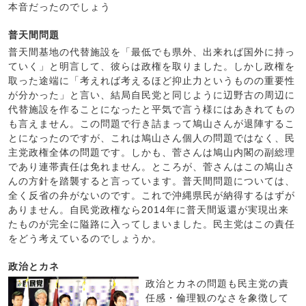
本音だったのでしょう
普天間問題
普天間基地の代替施設を「最低でも県外、出来れば国外に持っ
ていく」と明言して、彼らは政権を取りました。しかし政権を
取った途端に「考えれば考えるほど抑止力というものの重要性
が分かった」と言い、結局自民党と同じように辺野古の周辺に
代替施設を作ることになったと平気で言う様にはあきれてもの
も言えません。この問題で行き詰まって鳩山さんが退陣するこ
とになったのですが、これは鳩山さん個人の問題ではなく、民
主党政権全体の問題です。しかも、菅さんは鳩山内閣の副総理
であり連帯責任は免れません。ところが、菅さんはこの鳩山さ
んの方針を踏襲すると言っています。普天間問題については、
全く反省の弁がないのです。これで沖縄県民が納得するはずが
ありません。自民党政権なら2014年に普天間返還が実現出来
たものが完全に隘路に入ってしまいました。民主党はこの責任
をどう考えているのでしょうか。
政治とカネ
政治とカネの問題も民主党の責
任感・倫理観のなさを象徴して