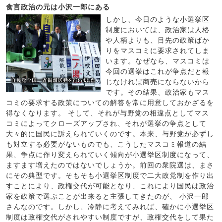
食言政治の元は小沢一郎にある
しかし、今日のような小選挙区
制度においては、政治家は人格
や人柄よりも、目先の政策ばか
りをマスコミに要求されてしま
います。なぜなら、マスコミは
今回の選挙はこれが争点だと報
じなければ商売にならないから
です。その結果、政治家もマス
コミの要求する政策についての解答を常に用意しておかざるを
得なくなります。 そして、それが与野党の相違点としてマス
コミによってクローズアップされ、それが選挙の争点として
大々的に国民に訴えられていくのです。本来、与野党が必ずし
も対立する必要がないものでも、こうしたマスコミ報道の結
果、争点に作り変えられていく傾向が小選挙区制度になって、
ますます増えたのではないでしょうか。前回の衆院選は、まさ
にその典型です。そもそも小選挙区制度で二大政党制を作り出
すことにより、政権交代が可能となり、これにより国民は政治
家を政策で選ぶことが出来ると主張してきたのが、 小沢一郎
さんなのです。しかし、冷静に考えてみれば、確かに小選挙区
制度は政権交代がされやすい制度ですが、政権交代をして果た