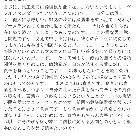
まさに、民主党には倫理観が全くない。ないというよりも、ダ
ブルスタンダードだということなのです。 自分には優し
く、他人には厳しい。野党の時には綺麗事を並べたて、それが
ブーメランとして自分に返って来たら、 それを全く知らぬ
存ぜぬで過ごしてしまうつもりなのです。 この様な民主党
も問題ですが、あえて申し上げれば、彼らの言い訳に納得して
しまう方にもやはり問題があると思います。 こうしたこと
を許さないためにもマスコミには正しい報道をして頂かなけれ
ばならないと思います。 そして何より、政治と国民との信頼
関係を築くためには、政治家が、自分が発する言葉に対して、
責任を持つということです。 出来もしないことを軽々公約
したり、思いつきで沖縄県民の心をもてあそぶ様なことを言う
のはもっての外です。 まさにこれは食言です。食言とは言
葉を食べる、つまり、自分の吐いた言葉を食べて全くその責任
を取らず、言葉をまき散らしているということです。その典型
が民主党のマニフェストなのです。前回の衆議院選挙で彼らが
したことはまさに食言です。もう食言政治からは決別しなけれ
ばなりません。そのためには、政策ももちろん大事ですが、そ
れ以上にその政治家が本当に信頼に足りる人間なのかという根
本的なところを見て頂きたいのです。