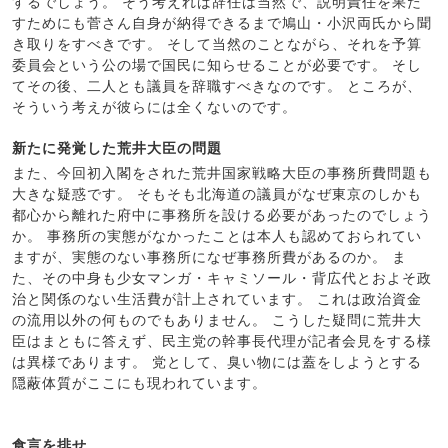
するでしょう。 そう考えれば辞任は当然で、説明責任を果た
すためにも菅さん自身が納得できるまで鳩山・小沢両氏から聞
き取りをすべきです。 そして当然のことながら、それを予算
委員会という公の場で国民に知らせることが必要です。 そし
てその後、二人とも議員を辞職すべきなのです。 ところが、
そういう考えが彼らには全くないのです。
新たに発覚した荒井大臣の問題
また、今回初入閣をされた荒井国家戦略大臣の事務所費問題も
大きな疑惑です。 そもそも北海道の議員がなぜ東京のしかも
都心から離れた府中に事務所を設ける必要があったのでしょう
か。 事務所の実態がなかったことは本人も認めておられてい
ますが、実態のない事務所になぜ事務所費があるのか。 ま
た、その中身も少女マンガ・キャミソール・背広代とおよそ政
治と関係のない生活費が計上されています。 これは政治資金
の流用以外の何ものでもありません。 こうした疑問に荒井大
臣はまともに答えず、民主党の幹事長代理が記者会見をする様
は異様であります。 党として、臭い物には蓋をしようとする
隠蔽体質がここにも現われています。
食言を排せ