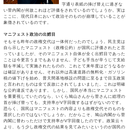
字通り表紙の挿げ替えに過ぎな
い菅内閣が何故これほど評価をされているのでしょうか。実は
ここに、現代日本において政治そのものが崩壊していることが
象徴されているのです。
マニフェスト政治の出鱈目
そもそも昨年の政権交代は一体何だったのでしょう。民主党は
自ら示したマニフェスト（政権公約）が国民に評価されたと言
っていましたが、そのマニフェスト自体が全く出鱈目であった
ことは今更言うまでもありません。子ども手当が辛うじて支給
額を半減して実施されたものの、これとて来年度はどうなるか
は確証がありません。それ以外は高速道路の無料化・ガソリン
税の値下げを始め、普天間基地移設の問題に至るまで目玉政策
と言われたものは全て反故にされてしまいました。これは明確
な公約違反であります。 しかし、国民が本当にマニフェスト
を重要視していたのなら、いくら鳩山さんから菅さんに総理の
首が挿げ替っても、支持率がV字回復するはずがないのです。
恐らく、国民はマニフェストの内容よりも政権交代そのものを
選択したのではないでしょうか。だからこそ、鳩山内閣から菅
内閣に替わっただけで支持率がV字回復したのです。政策云々
より、もう少し政権交代の結果を見てみたいというのが国民の