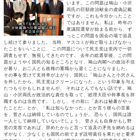
います。この問題は鳩山・小沢
両氏の巨額政治献金の虚偽記載
ですが、これも今分かったこと
ではありません。私は、昨年の
衆議院選挙が始まる前から、ず
っとこの問題を国会の場で追及
し続けて参りました。 当時、マスコミが殆ど取り上げなかっ
たことをいいことに、 この問題について民主党は党内で一切
調査もせず、無視してきたのです。 去年の総選挙後、この問
題がようやく国民の知るところとなり、鳩山内閣への政治不信
が募り、お二人とも政権の重職から退くことになりました。
その事を受けて支持率が上がり、国民に「鳩山さんと小沢さん
を外したから、民主党はクリーンになった」という印象を与え
たつもりかもしれませんが、 それはとんでもない話です。鳩
山・小沢両氏が政治的な責任を取って、総理大臣や幹事長を辞
職するのは当然です。 しかし、その前に「あれは秘書がやっ
たことだ」とか、「私は知らなかった」とか言う彼らの言葉
を、菅さんは納得しているのでしょうか。 恐らく、国民は誰
一人として納得していないでしょう。 菅さんも自身がもし野
党の党首であれば、辞めたからと言って追及の矛先を納めるは
ずがなく、少なくとも国民の前でまず説明責任を果たせと要求