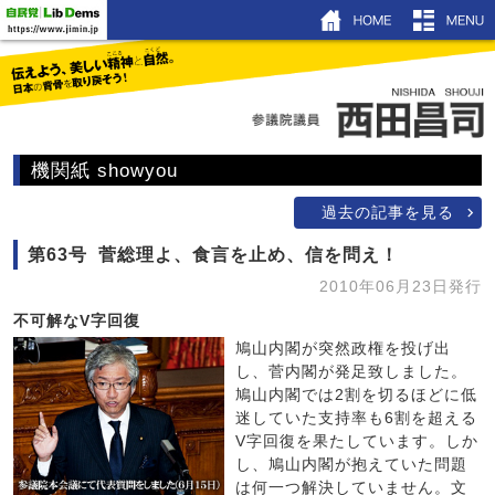
HOM
ホーム
プロフィール
機関紙 showyou
機関紙showyou
過去の記事を見る
活動ブログ
第63号 菅総理よ、食言を止め、信を問え！
昌友塾
2010年06月23日発行
著書＆DVD
不可解なV字回復
鳩山内閣が突然政権を投げ出
リンク
し、菅内閣が発足致しました。
鳩山内閣では2割を切るほどに低
迷していた支持率も6割を超える
V字回復を果たしています。しか
し、鳩山内閣が抱えていた問題
は何一つ解決していません。文