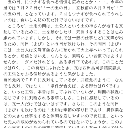
「丑の日」にウナギを食べる習慣を広めたとか・・・。今年の
暦では７月２２日が「一の丑の日」、立秋前の８月３日が「二
の丑の日」となっています。２回もウナギが食べられてうれし
いのは、食いしん坊の瓦だけではないはずです。
ところが、土用の間は、土公人という土の神さんが地中を支
配しているために、土を動かしたり、穴掘りをすることは忌み
嫌われています。しかし、それでは一般の仕事などに支障が出
るため、間日（まび）という日が設けられ、その間日（まび）
には、土公人は文殊菩薩さんに招かれて天上界へいっておられ
るとか。迷信とはいえ、なんとも、素晴らしい習慣ではありま
せんか。「ダメだけれども、ある条件下であれば、このことだ
けはOK。」この発想にふれたとき、瓦は西田昌司参議院議員
の主張とかぶる個所があるような気がしました。
自民党内でＴＰＰに反対をしているが、共産党のように「なん
でも反対」ではなく、「条件が合えば、ある部分はOKです」
と、いった主張。本音は決してぶれていないが、周囲の状況に
応じですぐに判断される素晴らしさ。これに感動しているの
は、瓦一人だけではないはずです。さらに、このような間日
（まび）を設けるのは「土用は季節の移り目であり、農作業な
どの大きな仕事をすると体調を崩しやすいので要注意」といっ
た先人の戒めが込められているのではないでしょうか。このよ
うな日本人の生活の知恵に驚愕しているのも瓦一人だけではな