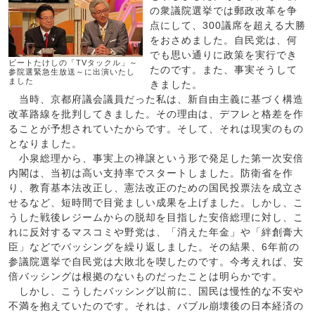
の衆議院選挙では郵政改革を争
点にして、300議席を超える大勝
をおさめました。自民党は、何
でも思い通りに政策を実行でき
ビートたけしの「TVタックル」～
たのです。また、事実そうして
参院選緊急生放送～に出演いたし
ました
きました。
当時、京都府議会議員だった私は、新自由主義に基づく構造
改革路線を批判してきました。その理由は、デフレと格差を作
ることが予想されていたからです。そして、それは現実のもの
となりました。
小泉総理から、事実上の禅譲という形で発足した第一次安倍
内閣は、当初は高い支持率でスタートしました。防衛省を作
り、教育基本法改正し、憲法改正のための国民投票法を成立さ
せるなど、短時間で目覚ましい成果を上げました。しかし、こ
うした戦後レジームからの脱却を目指した安倍総理に対し、こ
れに反対するマスコミや野党は、「消えた年金」や「絆創膏大
臣」などでバッシングを繰り返しました。その結果、6年前の
参議院選挙で自民党は大敗北を喫したのです。今考えれば、安
倍バッシングは根拠のないものだったことは明らかです。
しかし、こうしたバッシング以前に、国民は慢性的な不安や
不満を抱えていたのです。それは、バブル崩壊後の日本経済の