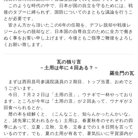
このような時代の中で、日本が国の自立を守るためには、戦
後のタブーに縛られず、国防についてのまともな議論を行うこ
とが必要です。
皆さん方から頂いたこの6年の任期を、デフレ脱却や戦後レ
ジームからの脱却など、日本国の自尊自立のために全力で働き
ぬく事をお誓い申し上げます。今後ともご指導ご鞭撻をよろし
くお願い致します。
瓦の独り言
－土用は年に４回ある？－
羅生門の瓦
まずは西田昌司参議院議員の２期目、トップ当選、おめでと
うございます。
今日、７月２２日は「土用の丑」。ウナギで一杯やっており
ます。ところが今年は「土用の丑」が２回あって、ウナギが２
回食べられるとか。
暦の本を紐解くと、（こんなこと、知らんかったんかいな。
と、諸先輩に笑われるかも）土用は、春夏秋冬のそれぞれの四
季にあって、立夏，立秋、立冬、立春までの１８日間を言って
いるのです。でも、夏の土用が有名で、暑気払いに平賀源内が