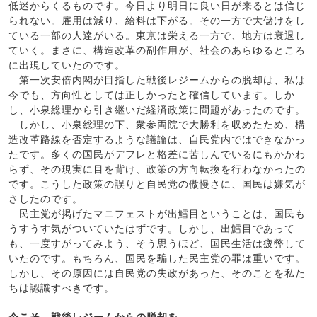
低迷からくるものです。今日より明日に良い日が来るとは信じ
られない。雇用は減り、給料は下がる。その一方で大儲けをし
ている一部の人達がいる。東京は栄える一方で、地方は衰退し
ていく。まさに、構造改革の副作用が、社会のあらゆるところ
に出現していたのです。
第一次安倍内閣が目指した戦後レジームからの脱却は、私は
今でも、方向性としては正しかったと確信しています。しか
し、小泉総理から引き継いだ経済政策に問題があったのです。
しかし、小泉総理の下、衆参両院で大勝利を収めたため、構
造改革路線を否定するような議論は、自民党内ではできなかっ
たです。多くの国民がデフレと格差に苦しんでいるにもかかわ
らず、その現実に目を背け、政策の方向転換を行わなかったの
です。こうした政策の誤りと自民党の傲慢さに、国民は嫌気が
さしたのです。
民主党が掲げたマニフェストが出鱈目ということは、国民も
うすうす気がついていたはずです。しかし、出鱈目であって
も、一度すがってみよう、そう思うほど、国民生活は疲弊して
いたのです。もちろん、国民を騙した民主党の罪は重いです。
しかし、その原因には自民党の失政があった、そのことを私た
ちは認識すべきです。