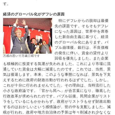
す。
経済のグローバル化がデフレの原因
特にデフレからの脱却は最優
先の課題です。そもそもデフレ
になった原因は、世界中を席巻
した新自由主義に基づく、経済
のグローバル化にあります。バ
ブル崩壊後、銀行は、不良債権
の発生に伴い、資金の貸付より
万感の思いで万歳三唱です
回収を優先しました。また企業
も積極的に投資する気運が失われました。これにより市場に流
通していた資金は大幅に減退したのです。これでは、当然、景
気は後退します。本来、このような事態になれば、景気を下支
えするために政府の財政出動が行われるはずでした。しかし、
これが十分に行われませんでした。その理由は、当時流行した
小さな政府論です。「官から民へ」が合言葉になり、徹底した
行政改革が求められたのです。バブル以後、民間企業がリスト
ラをしているにもかかわらず、政府がリストラもせず財政出動
するのはおかしいという感情論が、世の中を支配しました。減
税が行われ、政府や地方自治体の予算は年々削減され少なくな