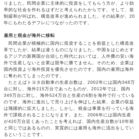
りました。民間企業に主体的に投資をしてもらう方が、より効
率的な社会を作れるはずだと考えられたからです。そして、規
制緩和が叫ばれ、構造改革が進められました。その結果が、20
年にもわたるデフレにつながったのです。
雇用と税金が海外に移転
民間企業が積極的に国内に投資することを前提とした構造改
革でしたが、結果は違うものになりました。中国をはじめとす
るアジアの新興国が台頭した時代においては、人件費の安い海
外で生産しないと企業は競争に勝てません。そのため、企業は
国内投資より海外投資を優先させたのです。国内の雇用は海外
に奪われてしまったのです。
たとえばトヨタ自動車の生産台数は、2002年には国内348万
台に対し、海外215万台であったものが、2012年では、国内
349万台に対し、海外524万台と生産の6割を海外で行っている
のです。海外に進出して売り上げを伸ばした結果、企業の収益
は飛躍的に拡大しました。しかし、税金は事業を行っている海
外で課税されることになります。また、2006年には国内生産
が420万台近くあったことを考えれば、国内生産台数が10年前
と同じではあるものの、実質的には雇用も海外に流出をしてい
るということです。