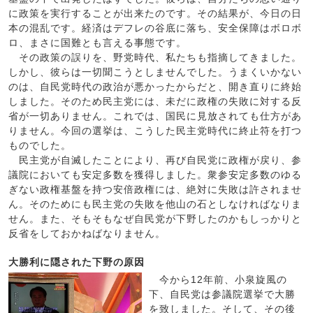
に政策を実行することが出来たのです。その結果が、今日の日
本の混乱です。経済はデフレの谷底に落ち、安全保障はボロボ
ロ、まさに国難とも言える事態です。
その政策の誤りを、野党時代、私たちも指摘してきました。
しかし、彼らは一切聞こうとしませんでした。うまくいかない
のは、自民党時代の政治が悪かったからだと、開き直りに終始
しました。そのため民主党には、未だに政権の失敗に対する反
省が一切ありません。これでは、国民に見放されても仕方があ
りません。今回の選挙は、こうした民主党時代に終止符を打つ
ものでした。
民主党が自滅したことにより、再び自民党に政権が戻り、参
議院においても安定多数を獲得しました。衆参安定多数のゆる
ぎない政権基盤を持つ安倍政権には、絶対に失敗は許されませ
ん。そのためにも民主党の失敗を他山の石としなければなりま
せん。また、そもそもなぜ自民党が下野したのかもしっかりと
反省をしておかねばなりません。
大勝利に隠された下野の原因
今から12年前、小泉旋風の
下、自民党は参議院選挙で大勝
を致しました。そして、その後