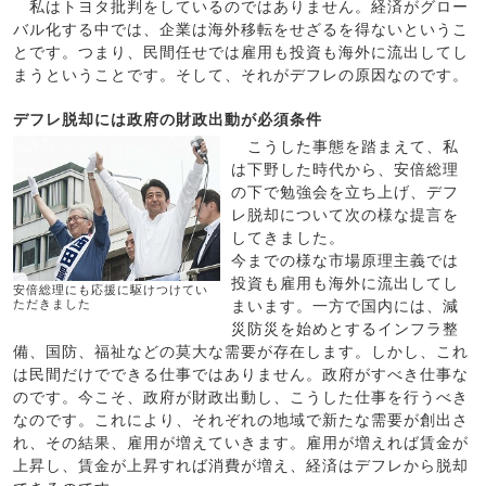
私はトヨタ批判をしているのではありません。経済がグロー
バル化する中では、企業は海外移転をせざるを得ないというこ
とです。つまり、民間任せでは雇用も投資も海外に流出してし
まうということです。そして、それがデフレの原因なのです。
デフレ脱却には政府の財政出動が必須条件
こうした事態を踏まえて、私
は下野した時代から、安倍総理
の下で勉強会を立ち上げ、デフ
レ脱却について次の様な提言を
してきました。
今までの様な市場原理主義では
投資も雇用も海外に流出してし
安倍総理にも応援に駆けつけてい
まいます。一方で国内には、減
ただきました
災防災を始めとするインフラ整
備、国防、福祉などの莫大な需要が存在します。しかし、これ
は民間だけでできる仕事ではありません。政府がすべき仕事な
のです。今こそ、政府が財政出動し、こうした仕事を行うべき
なのです。これにより、それぞれの地域で新たな需要が創出さ
れ、その結果、雇用が増えていきます。雇用が増えれば賃金が
上昇し、賃金が上昇すれば消費が増え、経済はデフレから脱却