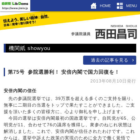
HOM
ホーム
プロフィール
機関紙 showyou
機関紙showyou
過去の記事を見る
活動ブログ
第75号 参院選勝利！ 安倍内閣で国力回復を！
昌友塾
2013年08月10日発行
著書＆DVD
安倍内閣の信任
先の参議院選挙では、39万票を超える多くのご支持を賜り、
リンク
無事に二期目の当選をトップで果たすことができました。ご支
援を頂いた多くの皆様方に、心より御礼を申し上げます。
今回の選挙は安倍内閣最初の国政選挙です。自民党が65、公
明党が11、合わせて76の議席を獲得し、衆参のねじれ状態は
解消しました。これで、安倍内閣が信任されたわけです。これ
からは、選挙中訴えた政策の実現のために全力で働く覚悟で