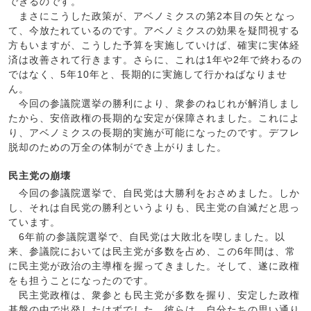
できるのです。
まさにこうした政策が、アベノミクスの第2本目の矢となっ
て、今放たれているのです。アベノミクスの効果を疑問視する
方もいますが、こうした予算を実施していけば、確実に実体経
済は改善されて行きます。さらに、これは1年や2年で終わるの
ではなく、5年10年と、長期的に実施して行かねばなりませ
ん。
今回の参議院選挙の勝利により、衆参のねじれが解消しまし
たから、安倍政権の長期的な安定が保障されました。これによ
り、アベノミクスの長期的実施が可能になったのです。デフレ
脱却のための万全の体制ができ上がりました。
民主党の崩壊
今回の参議院選挙で、自民党は大勝利をおさめました。しか
し、それは自民党の勝利というよりも、民主党の自滅だと思っ
ています。
6年前の参議院選挙で、自民党は大敗北を喫しました。以
来、参議院においては民主党が多数を占め、この6年間は、常
に民主党が政治の主導権を握ってきました。そして、遂に政権
をも担うことになったのです。
民主党政権は、衆参とも民主党が多数を握り、安定した政権
基盤の中で出発したはずでした。彼らは、自分たちの思い通り