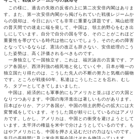
今こそ、戦後レジームからの脱却を
この様に、過去の失敗の反省の上に第二次安倍内閣はありま
す。また、第一次安倍内閣から掲げられていた戦後レジームか
らの脱却は、今日においても非常に重要な課題です。鳩山総理
の普天間での迷走に端を発して、中国は、領土的野心をむき出
しにしています。自分で自分の国を守る、そのことがこれほど
重要性を帯びている時代は他にないでしょう。そのための障害
となっているならば、憲法の改正も辞さない、安倍総理のこう
した姿勢は、高く評価されるべきものです。
一身独立して一国独立す。これは、福沢諭吉の言葉です。ア
ジア各国が、西洋列強の植民地と化していく中、日本が唯一の
独立国たり得たのは、こうした先人の不断の努力と気概の賜物
です。ところが戦後60年、私達はこうしたことを忘れ、むし
ろ、タブーとしてきてしまいました。
中国は、経済的にも軍事的にもアメリカと並ぶほどの大国と
なりつつあります。中国の海洋進出は著しいものがあります。
日本ばかりか、アジア各国が、中国の領土的野心の拡大には大
変警戒をしています。そうした国が頼りにしているのはアメリ
カです。しかし、アメリカは、中国との衝突を避けようとして
います。太平洋の権益を米中で分けようとしているのです。も
はやアメリカにも、中国を押さえ込むだけの力はないのです。
先日の長時間に及ぶ米中首脳会談はそれを物語っています。