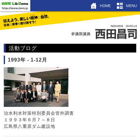
HOM
ホーム
プロフィール
活動ブログ
機関紙showyou
1993年 - 1-12月
活動ブログ
昌友塾
著書＆DVD
リンク
治水利水対策特別委員会管外調査
１９９３年６月７～８日
広島県八重原ダム建設地