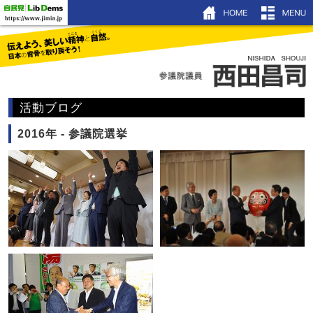
HOM
ホーム
プロフィール
活動ブログ
機関紙showyou
2016年 - 参議院選挙
活動ブログ
昌友塾
著書＆DVD
リンク