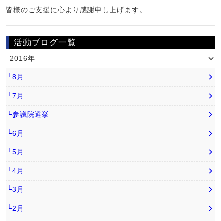
皆様のご支援に心より感謝申し上げます。
活動ブログ一覧
2016年
└8月
└7月
└参議院選挙
└6月
└5月
└4月
└3月
└2月